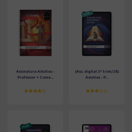
Assinatura Adultos -
(Ass. digital 3º trim/26)
Professor + Come...
Adultos - P...