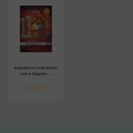
Assinatura Licão Aluno
Letra Gigante ...