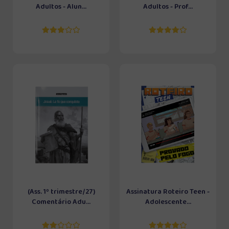
Adultos - Alun...
Adultos - Prof...
(Ass. 1º trimestre/27)
Assinatura Roteiro Teen -
Comentário Adu...
Adolescente...