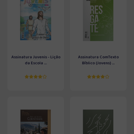
Assinatura Juvenis - Lição
Assinatura ComTexto
da Escola ...
Bíblico (Jovens) ...