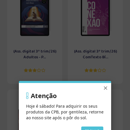
(Ass. digital 3º trim/26)
(Ass. digital 3º trim/26)
Adultos - P...
ComTexto Bí...
×
Atenção
Hoje é sábado! Para adquirir os seus
produtos da CPB, por gentileza, retorne
ao nosso site após o pôr do sol.