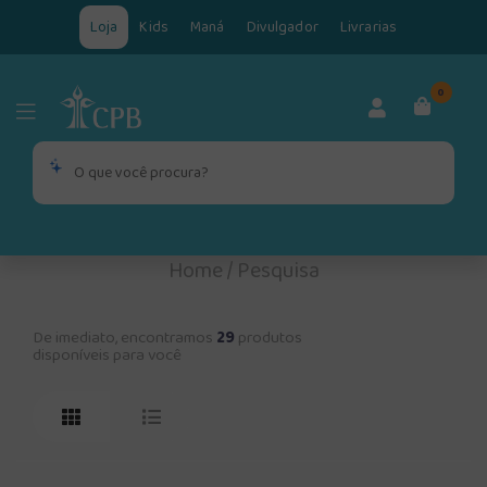
Loja
Kids
Maná
Divulgador
Livrarias
0
Home
/
Pesquisa
De imediato, encontramos
29
produtos
disponíveis para você