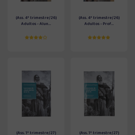
(Ass. 4º trimestre/26)
(Ass. 4º trimestre/26)
Adultos - Alun...
Adultos - Prof...
(Ass. 1º trimestre/27)
(Ass. 1º trimestre/27)