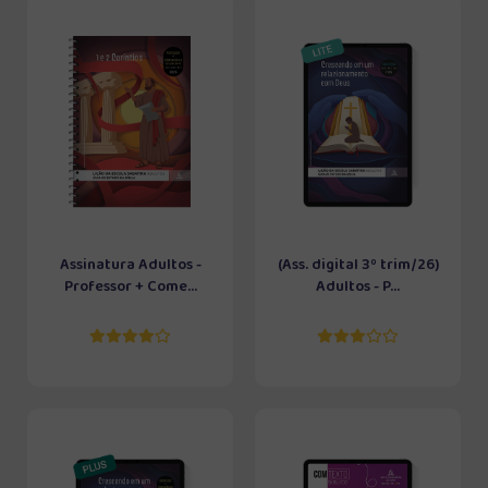
Assinatura Adultos -
(Ass. digital 3º trim/26)
Professor + Come...
Adultos - P...