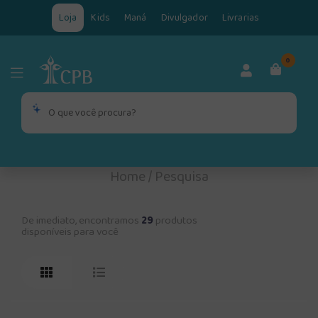
Loja
Kids
Maná
Divulgador
Livrarias
0
Home
/
Pesquisa
De imediato, encontramos
29
produtos
disponíveis para você