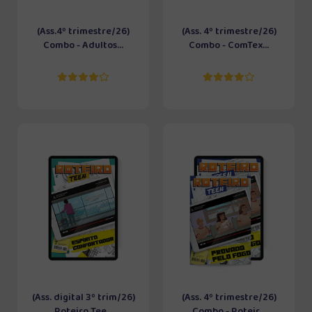
(Ass.4º trimestre/26)
(Ass. 4º trimestre/26)
Combo - Adultos...
Combo - ComTex...
(Ass. digital 3º trim/26)
(Ass. 4º trimestre/26)
Roteiro Tee...
Combo - Roteir...