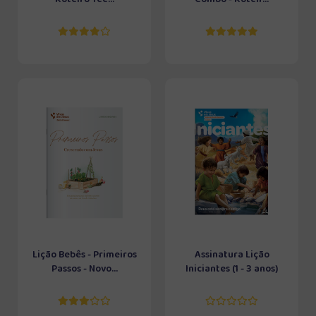
Lição Bebês - Primeiros
Assinatura Lição
Passos - Novo...
Iniciantes (1 - 3 anos)