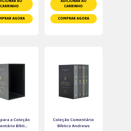
DICIONAR AO
ADICIONAR AO
CARRINHO
CARRINHO
MPRAR AGORA
COMPRAR AGORA
 para a Coleção
Coleção Comentário
ntário Bíbli...
Bíblico Andrews