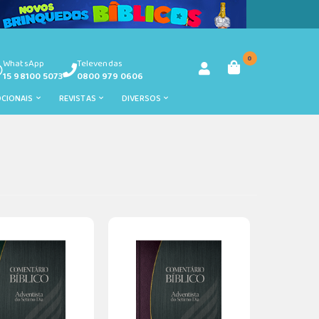
0
WhatsApp
Televendas
15 98100 5073
0800 979 0606
OCIONAIS
REVISTAS
DIVERSOS