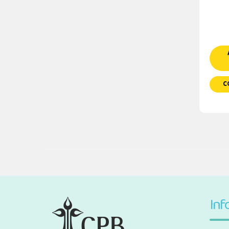
C
Inf