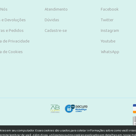
 Nós
Atendimento
Facebook
s e Devoluções
Dúvidas
Twitter
as e Pedidos
Cadastre-se
Instagram
ca de Privacidade
Youtube
ca de Cookies
WhatsApp
okies em seu computador. Esses cookies são usados para coletar informações sobre como você inte
ermite lembrar de você. Além disso, utilizamos outros cookies explicados em detalhes em nossa Pol