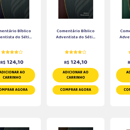
entário Bíblico
Comentário Bíblico
Come
ntista do Séti...
Adventista do Séti...
Adven
124,10
124,10
R$
R$
ADICIONAR AO
ADICIONAR AO
A
CARRINHO
CARRINHO
OMPRAR AGORA
COMPRAR AGORA
CO