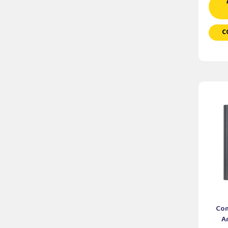
C
Com
A