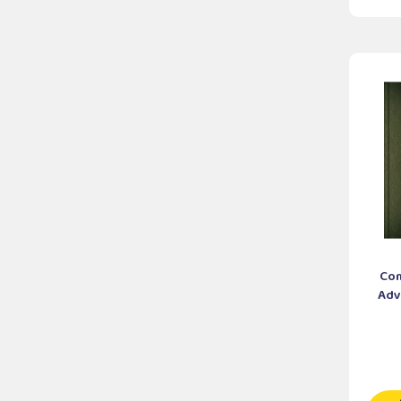
Com
Adve