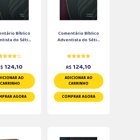
ntário Bíblico
Comentário Bíblico
tista do Séti...
Adventista do Séti...
124,10
124,10
R$
R$
DICIONAR AO
ADICIONAR AO
CARRINHO
CARRINHO
MPRAR AGORA
COMPRAR AGORA