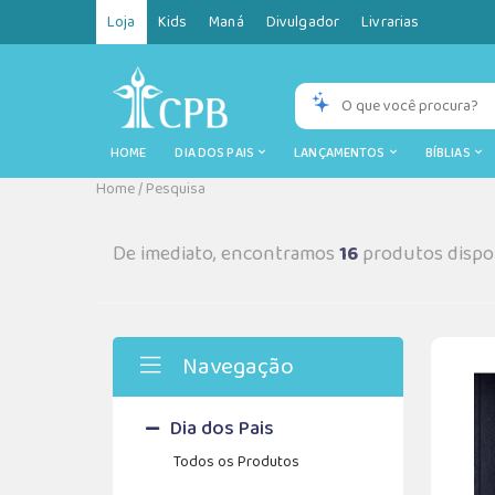
Loja
Kids
Maná
Divulgador
Livrarias
HOME
DIA DOS PAIS
LANÇAMENTOS
BÍBLIAS
Home
/
Pesquisa
De imediato, encontramos
16
produtos dispon
Navegação
Dia dos Pais
Todos os Produtos