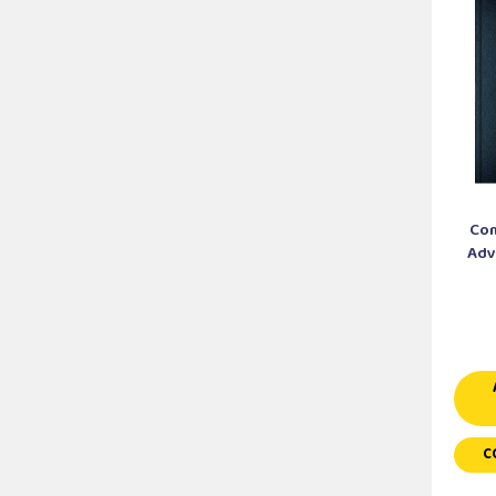
Com
Adve
C