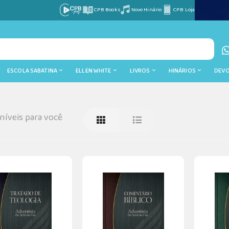
CPB Books
Novo Hinário
CPB Loja
ESCOLA SABATINA
ELLEN WHITE
LIVROS
HINÁRIOS
DEV
íveis para você