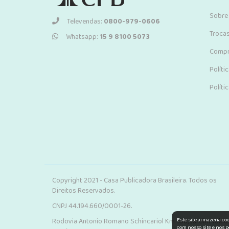
Sobre
Televendas:
0800-979-0606
Troca
Whatsapp:
15 9 8100 5073
Compr
Políti
Políti
Copyright 2021 - Casa Publicadora Brasileira. Todos os
Direitos Reservados.
CNPJ 44.194.660/0001-26.
Este site armazena co
Rodovia Antonio Romano Schincariol Km 106, Jardim Tokio.
com nosso site e nos p