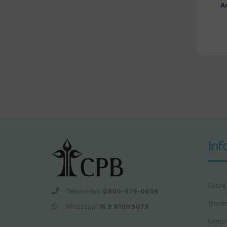
A
Inf
Sobre
Televendas:
0800-979-0606
Troca
Whatsapp:
15 9 8100 5073
Compr