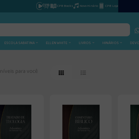
CPB Books
Novo Hinário
CPB Loja
ESCOLA SABATINA
ELLEN WHITE
LIVROS
HINÁRIOS
DEV
íveis para você