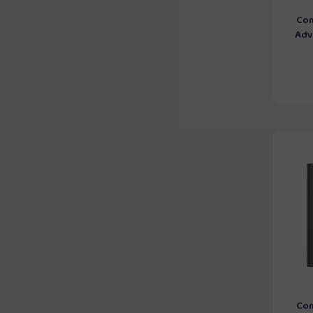
Com
Adve
Com