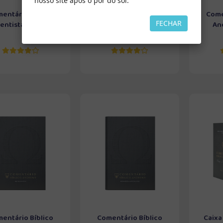
nosso site após o pôr do sol.
entário Bíblico
Comentário Bíblico
Come
FECHAR
ntista do Séti...
Adventista do Séti...
And
entário Bíblico
Comentário Bíblico
Caixa