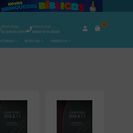
0
WhatsApp
Televendas
15 98100 5073
0800 979 0606
OCIONAIS
REVISTAS
DIVERSOS