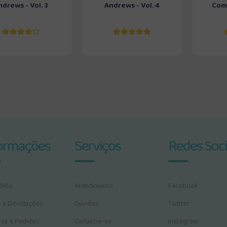
ndrews - Vol. 3
Andrews - Vol. 4
Come
ormações
Serviços
Redes Soci
 Nós
Atendimento
Facebook
s e Devoluções
Dúvidas
Twitter
as e Pedidos
Cadastre-se
Instagram