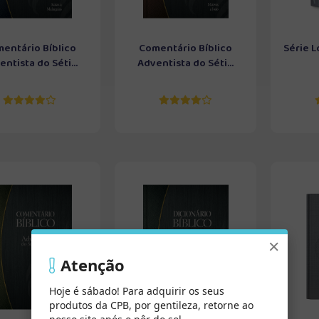
entário Bíblico
Comentário Bíblico
Série L
ntista do Séti...
Adventista do Séti...
×
Atenção
Hoje é sábado! Para adquirir os seus
produtos da CPB, por gentileza, retorne ao