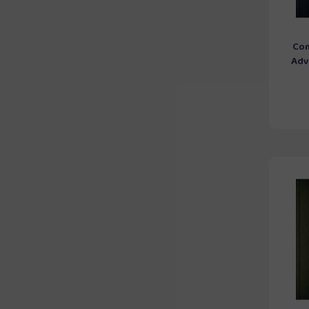
Com
Adve