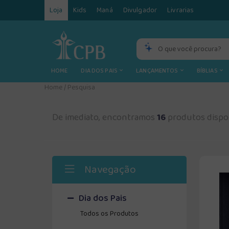
Loja
Kids
Maná
Divulgador
Livrarias
HOME
DIA DOS PAIS
LANÇAMENTOS
BÍBLIAS
Home
/
Pesquisa
De imediato, encontramos
16
produtos dispon
Navegação
Dia dos Pais
Todos os Produtos