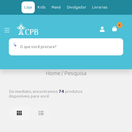
Loja
Kids
Maná
Divulgador
Livrarias
0
Home
/
Pesquisa
De imediato, encontramos
74
produtos
disponíveis para você