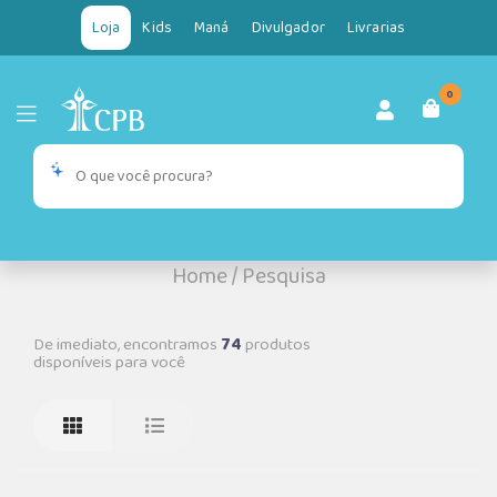
Loja
Kids
Maná
Divulgador
Livrarias
0
Home
/
Pesquisa
De imediato, encontramos
74
produtos
disponíveis para você