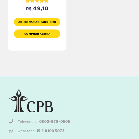
49,10
R$
ADICIONAR AO CARRINHO
COMPRAR AGORA
Televendas:
0800-979-0606
Whatsapp:
15 9 8100 5073