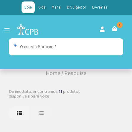
Loja
Kids
Maná
Divulgador
Livrarias
0
Home
/
Pesquisa
De imediato, encontramos
11
produtos
disponíveis para você