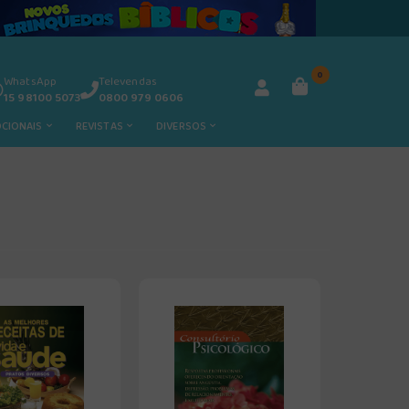
0
WhatsApp
Televendas
15 98100 5073
0800 979 0606
OCIONAIS
REVISTAS
DIVERSOS