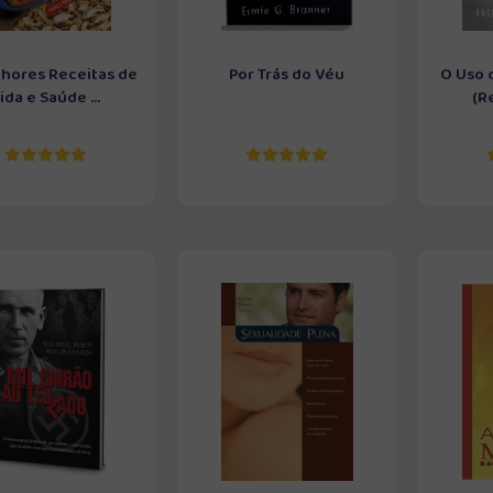
lhores Receitas de
Por Trás do Véu
O Uso d
ida e Saúde ...
(R