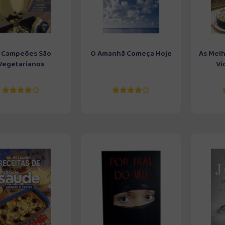
 Campeões São
O Amanhã Começa Hoje
As Melh
Vegetarianos
Vi