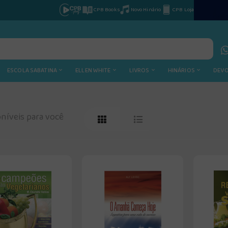
CPB Books
Novo Hinário
CPB Loja
ESCOLA SABATINA
ELLEN WHITE
LIVROS
HINÁRIOS
DEV
níveis para você