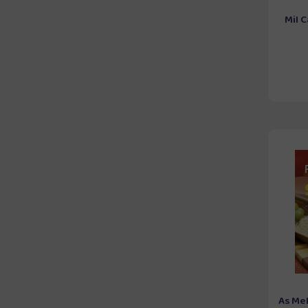
Mil 
As Me