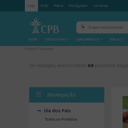
Loja
Kids
Maná
Divulgador
Livrarias
HOME
DIA DOS PAIS
LANÇAMENTOS
BÍBLIAS
Home
/
Pesquisa
De imediato, encontramos
69
produtos dispo
Navegação
Dia dos Pais
Todos os Produtos