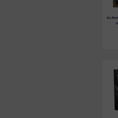
As Me
V