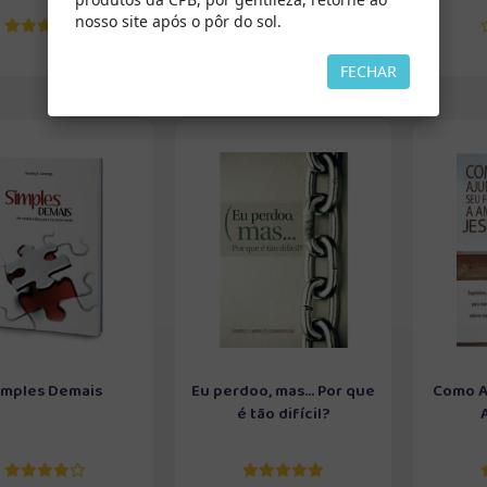
nosso site após o pôr do sol.
FECHAR
imples Demais
Eu perdoo, mas... Por que
Como Aj
é tão difícil?