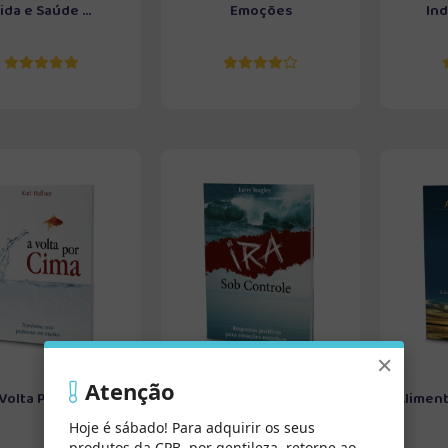
ida e Saúde ...
Emoções
Ind
×
Atenção
Volta Por Cima
Ira Sob Controle
Aliment
Hoje é sábado! Para adquirir os seus
produtos da CPB, por gentileza, retorne ao