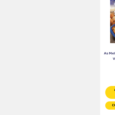
As Me
V
C