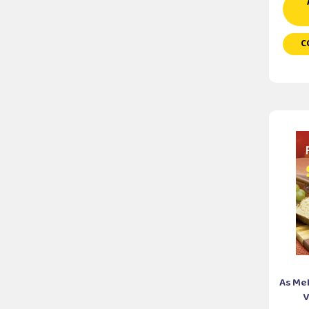
C
As Me
V