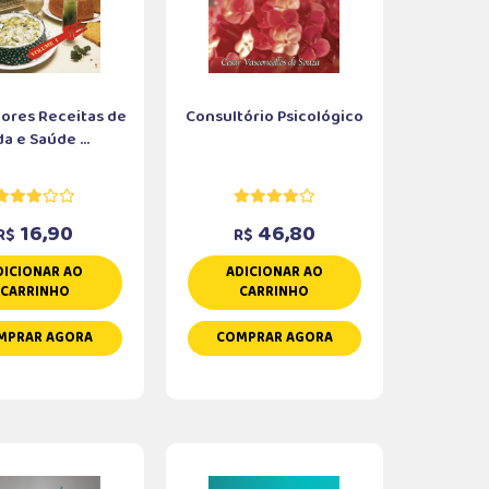
ores Receitas de
Consultório Psicológico
da e Saúde ...
16,90
46,80
R$
R$
DICIONAR AO
ADICIONAR AO
CARRINHO
CARRINHO
MPRAR AGORA
COMPRAR AGORA