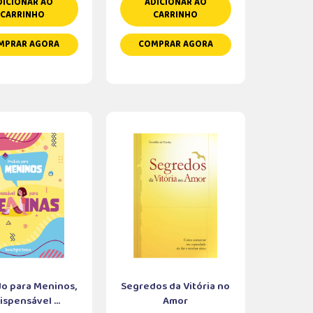
DICIONAR AO
ADICIONAR AO
CARRINHO
CARRINHO
MPRAR AGORA
COMPRAR AGORA
do para Meninos,
Segredos da Vitória no
ispensável ...
Amor