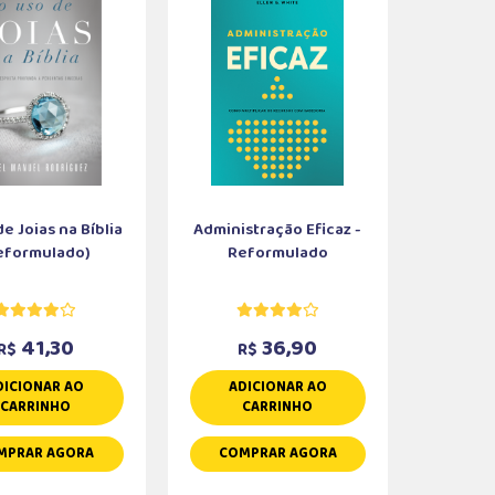
e Joias na Bíblia
Administração Eficaz -
eformulado)
Reformulado
41,30
36,90
R$
R$
DICIONAR AO
ADICIONAR AO
CARRINHO
CARRINHO
MPRAR AGORA
COMPRAR AGORA