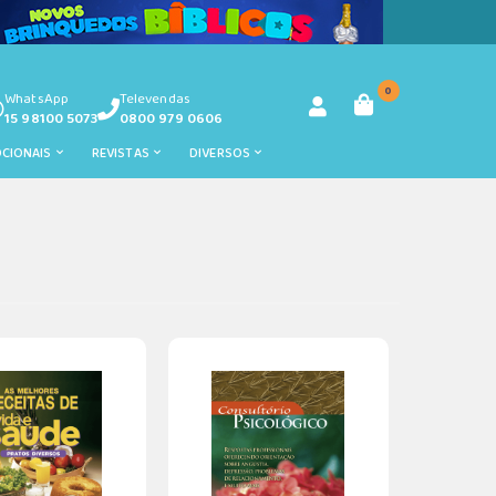
0
WhatsApp
Televendas
15 98100 5073
0800 979 0606
OCIONAIS
REVISTAS
DIVERSOS