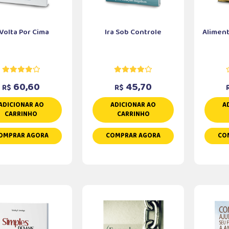
Volta Por Cima
Ira Sob Controle
Aliment
60,60
45,70
R$
R$
ADICIONAR AO
ADICIONAR AO
A
CARRINHO
CARRINHO
OMPRAR AGORA
COMPRAR AGORA
CO