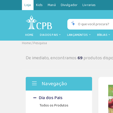
Loja
Kids
Maná
Divulgador
Livrarias
HOME
DIA DOS PAIS
LANÇAMENTOS
BÍBLIAS
Home
/
Pesquisa
De imediato, encontramos
69
produtos dispo
Navegação
Dia dos Pais
Todos os Produtos