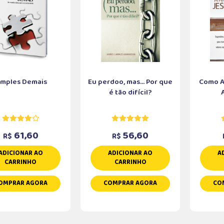
imples Demais
Eu perdoo, mas... Por que
Como Aj
é tão difícil?
61,60
56,60
R$
R$
ADICIONAR AO
ADICIONAR AO
A
CARRINHO
CARRINHO
OMPRAR AGORA
COMPRAR AGORA
CO