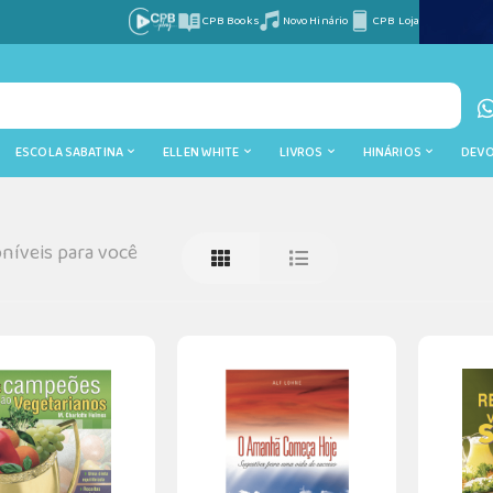
CPB Books
Novo Hinário
CPB Loja
ESCOLA SABATINA
ELLEN WHITE
LIVROS
HINÁRIOS
DEV
níveis para você