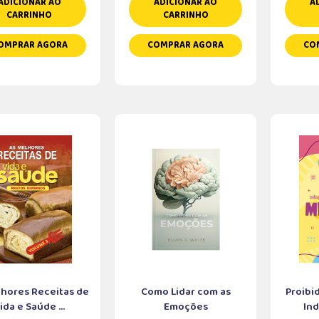
ADICIONAR AO
ADICIONAR AO
A
CARRINHO
CARRINHO
OMPRAR AGORA
COMPRAR AGORA
CO
lhores Receitas de
Como Lidar com as
Proibi
ida e Saúde ...
Emoções
Ind