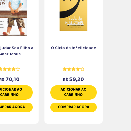
udar Seu Filho a
O Ciclo da Infelicidade
Amar Jesus
70,10
59,20
R$
R$
DICIONAR AO
ADICIONAR AO
CARRINHO
CARRINHO
MPRAR AGORA
COMPRAR AGORA