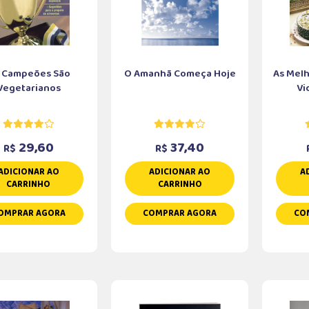
 Campeões São
O Amanhã Começa Hoje
As Melh
Vegetarianos
Vi
29,60
37,40
R$
R$
ADICIONAR AO
ADICIONAR AO
A
CARRINHO
CARRINHO
OMPRAR AGORA
COMPRAR AGORA
CO