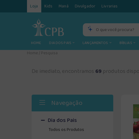
Loja
Kids
Maná
Divulgador
Livrarias
HOME
DIA DOS PAIS
LANÇAMENTOS
BÍBLIAS
Home
/
Pesquisa
De imediato, encontramos
69
produtos dispo
Navegação
Dia dos Pais
Todos os Produtos