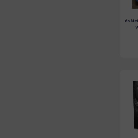
As Me
V