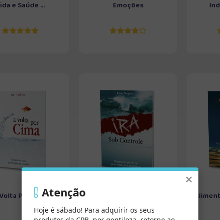
ida e Saúde ...
Emoções
Ind
×
Atenção
Volta Por Cima
Ira Sob Controle
Aliment
Hoje é sábado! Para adquirir os seus
produtos da CPB, por gentileza, retorne ao