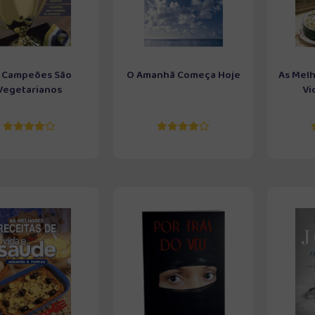
 Campeões São
O Amanhã Começa Hoje
As Melh
Vegetarianos
Vi