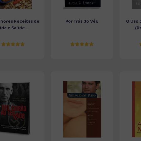
lhores Receitas de
Por Trás do Véu
O Uso d
ida e Saúde ...
(R