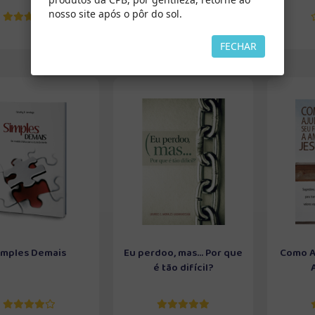
nosso site após o pôr do sol.
FECHAR
imples Demais
Eu perdoo, mas... Por que
Como Aj
é tão difícil?