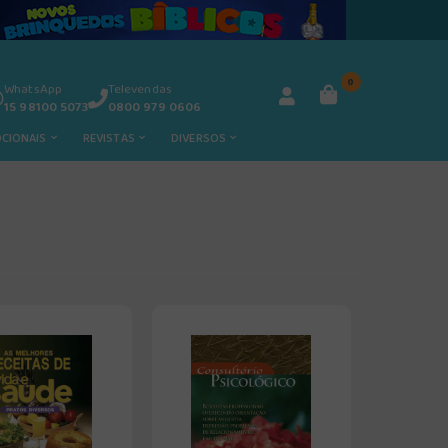
0
WhatsApp
Televendas
15 98100 5073
0800 979 0606
OCIONAIS
REVISTAS
DIVERSOS