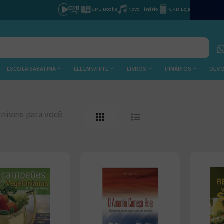
CPB Books
Novo Hinário
CPB Loja
ESCOLA SABATINA
ELLEN WHITE
LIVROS
HINÁRIOS
DEV
níveis para você