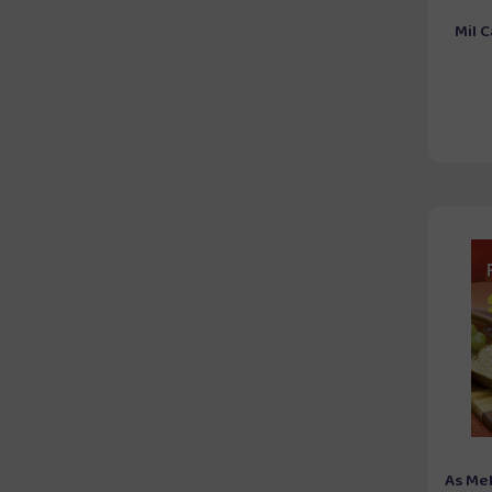
Mil 
As Me