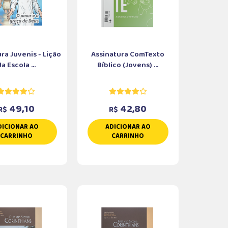
ra Juvenis - Lição
Assinatura ComTexto
a Escola ...
Bíblico (Jovens) ...
49,10
42,80
R$
R$
DICIONAR AO
ADICIONAR AO
CARRINHO
CARRINHO