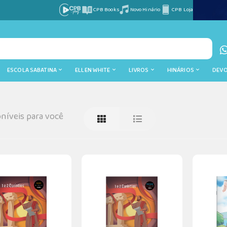
CPB Books
Novo Hinário
CPB Loja
ESCOLA SABATINA
ELLEN WHITE
LIVROS
HINÁRIOS
DEV
níveis para você