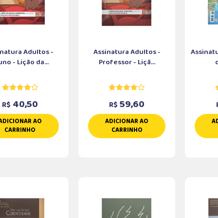
natura Adultos -
Assinatura Adultos -
Assinatu
uno - Lição da...
Professor - Liçã...
d
40,50
59,60
R$
R$
ADICIONAR AO
ADICIONAR AO
A
CARRINHO
CARRINHO