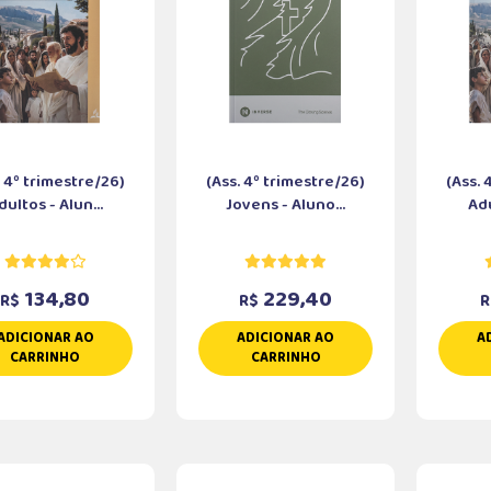
. 4º trimestre/26)
(Ass. 4º trimestre/26)
(Ass. 
dultos - Alun...
Jovens - Aluno...
Adu
134,80
229,40
R$
R$
R
ADICIONAR AO
ADICIONAR AO
A
CARRINHO
CARRINHO