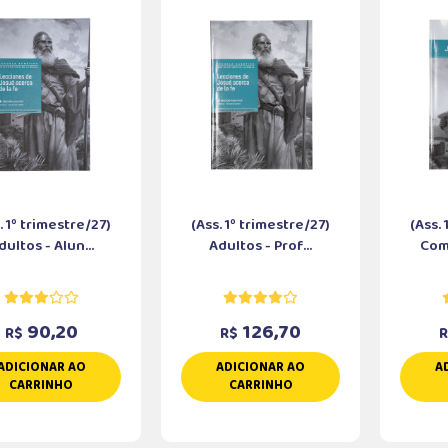
. 1º trimestre/27)
(Ass. 1º trimestre/27)
(Ass.
dultos - Alun...
Adultos - Prof...
Com
90,20
126,70
R$
R$
ADICIONAR AO
ADICIONAR AO
A
CARRINHO
CARRINHO