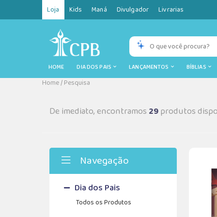
Loja
Kids
Maná
Divulgador
Livrarias
HOME
DIA DOS PAIS
LANÇAMENTOS
BÍBLIAS
Home
/
Pesquisa
De imediato, encontramos
29
produtos dispo
Navegação
Dia dos Pais
Todos os Produtos