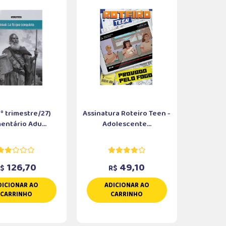
 1º trimestre/27)
Assinatura Roteiro Teen -
entário Adu...
Adolescente...
126,70
49,10
R$
R$
DICIONAR AO
ADICIONAR AO
CARRINHO
CARRINHO