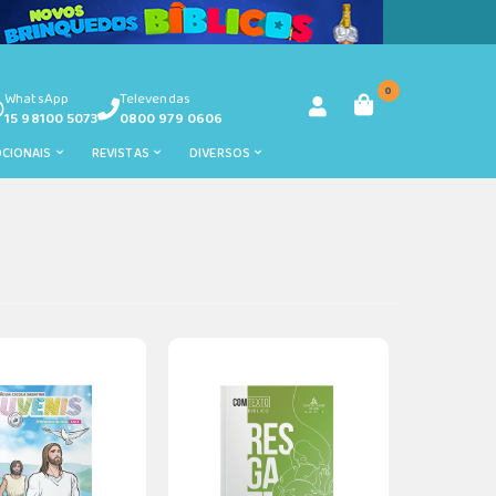
0
WhatsApp
Televendas
15 98100 5073
0800 979 0606
OCIONAIS
REVISTAS
DIVERSOS