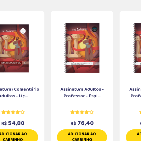
natura) Comentário
Assinatura Adultos -
Assin
Adultos - Liç...
Professor - Espi...
Prof
54,80
76,40
R$
R$
ADICIONAR AO
ADICIONAR AO
A
CARRINHO
CARRINHO