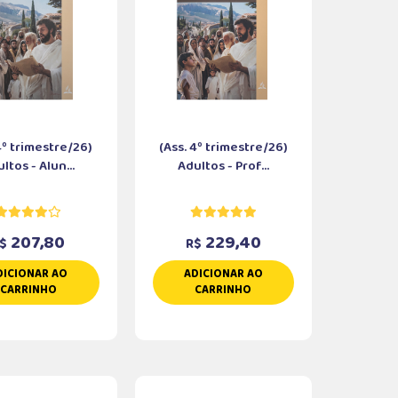
4º trimestre/26)
(Ass. 4º trimestre/26)
ltos - Alun...
Adultos - Prof...
207,80
229,40
$
R$
DICIONAR AO
ADICIONAR AO
CARRINHO
CARRINHO