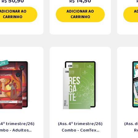
50,90
14,50
R$
R$
ADICIONAR AO
ADICIONAR AO
A
CARRINHO
CARRINHO
.4º trimestre/26)
(Ass. 4º trimestre/26)
(Ass. d
mbo - Adultos...
Combo - ComTex...
R