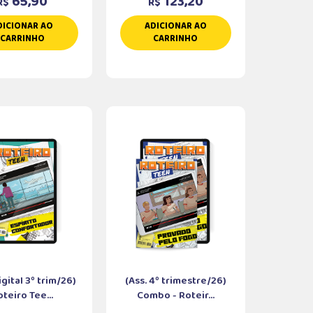
65,90
123,20
R$
R$
DICIONAR AO
ADICIONAR AO
CARRINHO
CARRINHO
igital 3º trim/26)
(Ass. 4º trimestre/26)
oteiro Tee...
Combo - Roteir...