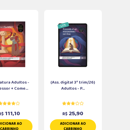
atura Adultos -
(Ass. digital 3º trim/26)
essor + Come...
Adultos - P...
111,10
25,90
R$
R$
DICIONAR AO
ADICIONAR AO
CARRINHO
CARRINHO