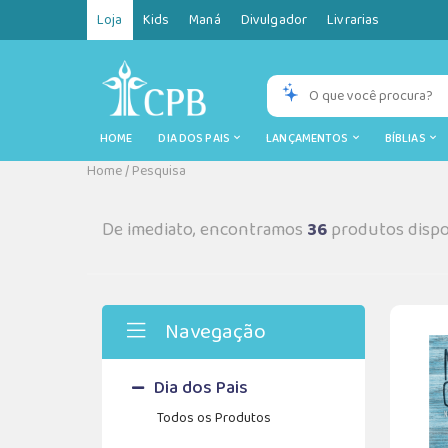
Loja
Kids
Maná
Divulgador
Livrarias
HOME
DIA DOS PAIS
LANÇAMENTOS
BÍBLIAS
Home
/
Pesquisa
De imediato, encontramos
36
produtos dispo
Navegação
Dia dos Pais
Todos os Produtos