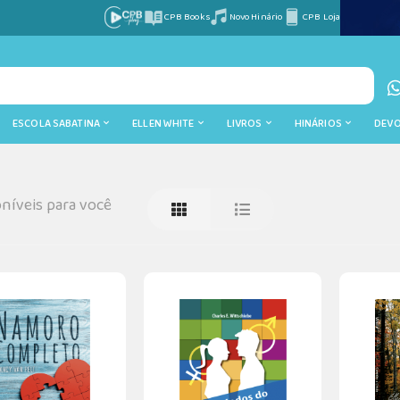
CPB Books
Novo Hinário
CPB Loja
ESCOLA SABATINA
ELLEN WHITE
LIVROS
HINÁRIOS
DEV
níveis para você