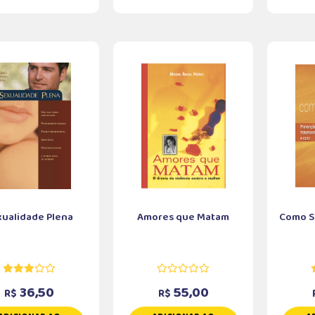
xualidade Plena
Amores que Matam
Como S
36,50
55,00
R$
R$