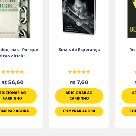
doo, mas... Por que
Sinais de Esperança
Ris
é tão difícil?
56,60
7,60
R$
R$
ADICIONAR AO
ADICIONAR AO
A
CARRINHO
CARRINHO
OMPRAR AGORA
COMPRAR AGORA
CO