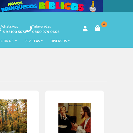
0
WhatsApp
Televendas
15 98100 5073
0800 979 0606
OCIONAIS
REVISTAS
DIVERSOS