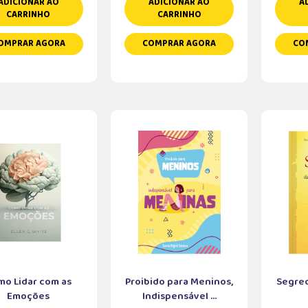
ADICIONAR AO
ADICIONAR AO
A
CARRINHO
CARRINHO
OMPRAR AGORA
COMPRAR AGORA
CO
mo Lidar com as
Proibido para Meninos,
Segred
Emoções
Indispensável ...