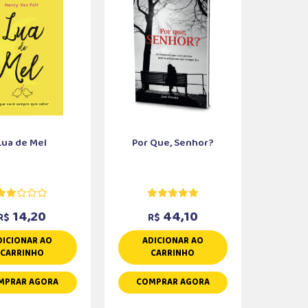
Lua de Mel
Por Que, Senhor?
14,20
44,10
R$
R$
DICIONAR AO
ADICIONAR AO
CARRINHO
CARRINHO
MPRAR AGORA
COMPRAR AGORA