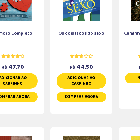
moro Completo
Os dois lados do sexo
Caminho
47,70
44,50
R$
R$
ADICIONAR AO
ADICIONAR AO
I
CARRINHO
CARRINHO
OMPRAR AGORA
COMPRAR AGORA