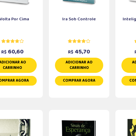
Volta Por Cima
Ira Sob Controle
Inteli
60,60
45,70
R$
R$
ADICIONAR AO
ADICIONAR AO
A
CARRINHO
CARRINHO
OMPRAR AGORA
COMPRAR AGORA
CO