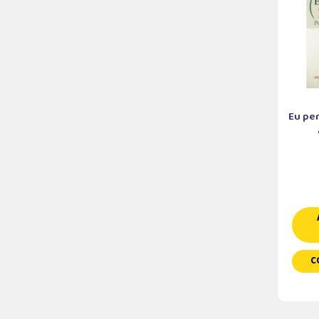
Eu per
C