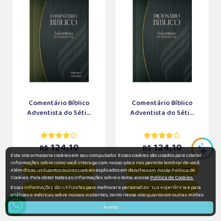
Comentário Bíblico
Comentário Bíblico
Adventista do Séti...
Adventista do Séti...
124,10
124,10
R$
R$
Este site armazena cookies em seu computador. Esses cookies são usados para coletar
informações sobre como você interage com nosso site e nos permite lembrar de você.
ADICIONAR AO CARRINHO
ADICIONAR AO CARRINHO
Além disso, utilizamos outros cookies explicados em detalhes em nossa Política de
Cookies. Para obter todas as informações sobre o tema, acesse
Política de Cookies.
Essas informações são utilizadas para melhorar e personalizar sua experiência e para
COMPRAR AGORA
COMPRAR AGORA
análises e métricas sobre nossos visitantes, tanto nesse site quanto em outras mídias.
Aceito