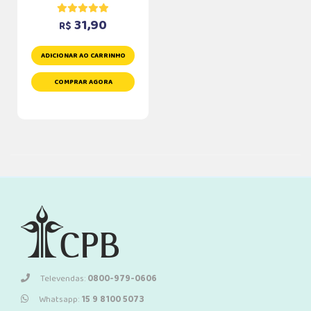
31,90
R$
ADICIONAR AO CARRINHO
COMPRAR AGORA
Televendas:
0800-979-0606
Whatsapp:
15 9 8100 5073