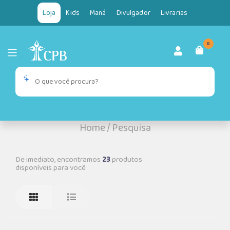
Loja
Kids
Maná
Divulgador
Livrarias
0
Home
/
Pesquisa
De imediato, encontramos
23
produtos
disponíveis para você