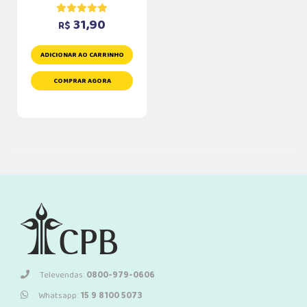
31,90
R$
ADICIONAR AO CARRINHO
COMPRAR AGORA
Televendas:
0800-979-0606
Whatsapp:
15 9 8100 5073