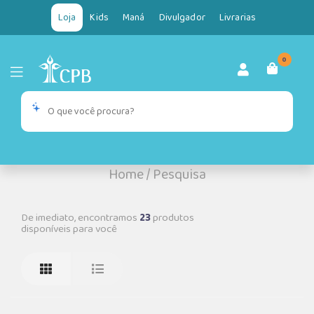
Loja
Kids
Maná
Divulgador
Livrarias
0
Home
/
Pesquisa
De imediato, encontramos
23
produtos
disponíveis para você