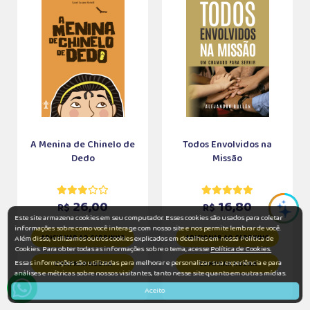
A Menina de Chinelo de
Todos Envolvidos na
Dedo
Missão
26,00
16,80
R$
R$
Este site armazena cookies em seu computador. Esses cookies são usados para coletar
informações sobre como você interage com nosso site e nos permite lembrar de você.
ADICIONAR AO CARRINHO
ADICIONAR AO CARRINHO
Além disso, utilizamos outros cookies explicados em detalhes em nossa Política de
Cookies. Para obter todas as informações sobre o tema, acesse
Política de Cookies.
Essas informações são utilizadas para melhorar e personalizar sua experiência e para
COMPRAR AGORA
COMPRAR AGORA
análises e métricas sobre nossos visitantes, tanto nesse site quanto em outras mídias.
Aceito