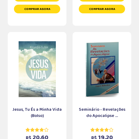
COMPRAR AGORA
COMPRAR AGORA
Jesus, Tu És a Minha Vida
Seminário - Revelações
(Bolso)
do Apocalipse ...
20,60
19,20
R$
R$