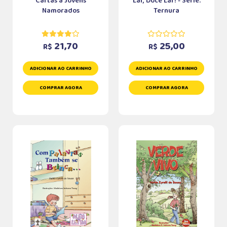
Cartas a Jovens
Lar, Doce Lar! - Série:
Namorados
Ternura
21,70
25,00
R$
R$
ADICIONAR AO CARRINHO
ADICIONAR AO CARRINHO
COMPRAR AGORA
COMPRAR AGORA