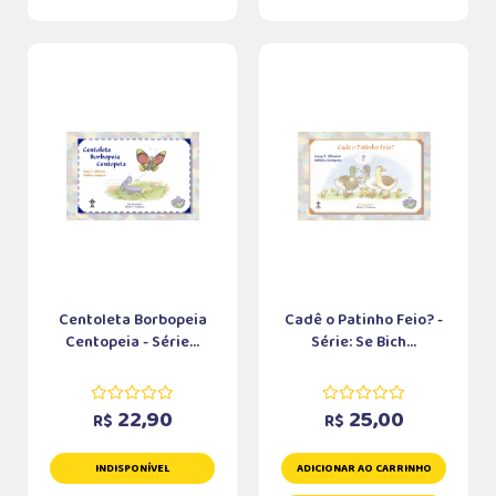
Centoleta Borbopeia
Cadê o Patinho Feio? -
Centopeia - Série...
Série: Se Bich...
22,90
25,00
R$
R$
INDISPONÍVEL
ADICIONAR AO CARRINHO