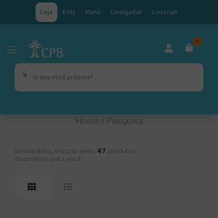
Loja
Kids
Maná
Divulgador
Livrarias
0
Home
/
Pesquisa
De imediato, encontramos
47
produtos
disponíveis para você