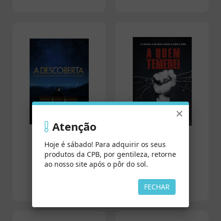
×
Atenção
Hoje é sábado! Para adquirir os seus
A Descoberta
A Quem Temerei
produtos da CPB, por gentileza, retorne
ao nosso site após o pôr do sol.
FECHAR