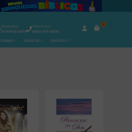
0
WhatsApp
Televendas
15 98100 5073
0800 979 0606
OCIONAIS
REVISTAS
DIVERSOS