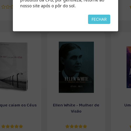
nosso site após o pôr do sol.
FECHAR
 que caiam os Céus
Ellen White - Mulher de
Um 
Visão