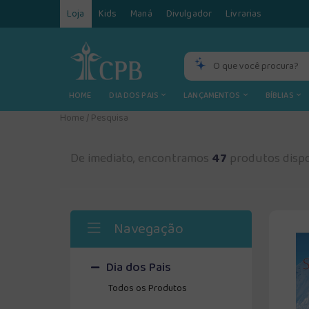
Loja
Kids
Maná
Divulgador
Livrarias
HOME
DIA DOS PAIS
LANÇAMENTOS
BÍBLIAS
Home
/
Pesquisa
De imediato, encontramos
47
produtos dispo
Navegação
Dia dos Pais
Todos os Produtos