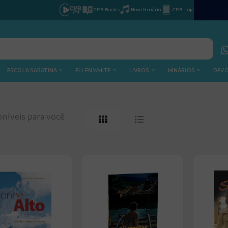
CPB Books
Novo Hinário
CPB Loja
ESCOLA SABATINA
ELLEN WHITE
LIVROS
HINÁRIOS
DEV
níveis para você