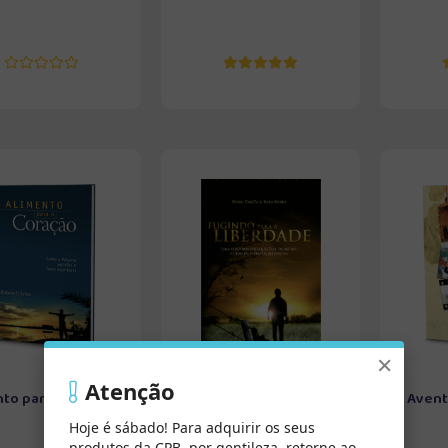
×
Atenção
nto para o Coração
Fugindo para a Liberdade
Avent
Hoje é sábado! Para adquirir os seus
produtos da CPB, por gentileza, retorne ao