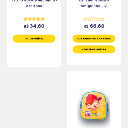
Estojo Nosso Amiguinho -
Lancheira Nosso
Azeitona
Amiguinho - Gi
34,60
66,60
R$
R$
INDISPONÍVEL
ADICIONAR AO CARRINHO
COMPRAR AGORA