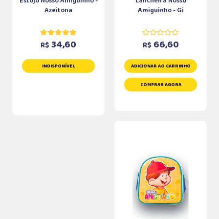
Estojo Nosso Amiguinho -
Lancheira Nosso
Azeitona
Amiguinho - Gi
34,60
66,60
R$
R$
INDISPONÍVEL
ADICIONAR AO CARRINHO
COMPRAR AGORA