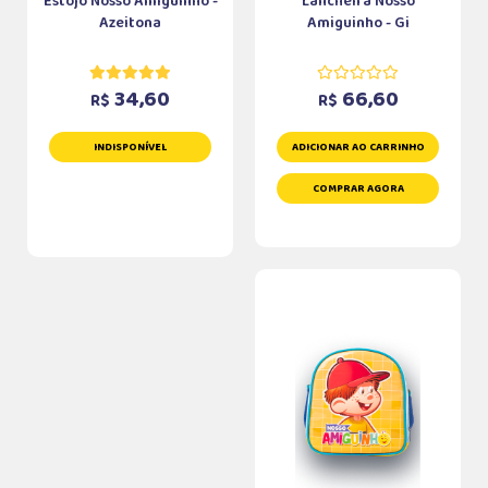
Estojo Nosso Amiguinho -
Lancheira Nosso
Azeitona
Amiguinho - Gi
34,60
66,60
R$
R$
INDISPONÍVEL
ADICIONAR AO CARRINHO
COMPRAR AGORA