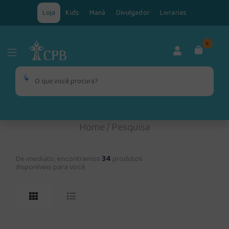
Loja
Kids
Maná
Divulgador
Livrarias
0
Home
/
Pesquisa
De imediato, encontramos
34
produtos
disponíveis para você