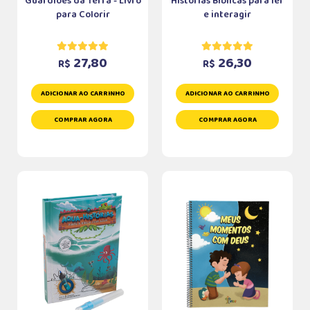
Guardiões da Terra - Livro
Histórias Bíblicas para ler
para Colorir
e interagir
27,80
26,30
R$
R$
ADICIONAR AO CARRINHO
ADICIONAR AO CARRINHO
COMPRAR AGORA
COMPRAR AGORA