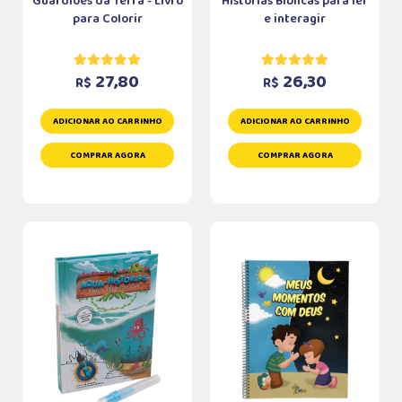
Guardiões da Terra - Livro
Histórias Bíblicas para ler
para Colorir
e interagir
27,80
26,30
R$
R$
ADICIONAR AO CARRINHO
ADICIONAR AO CARRINHO
COMPRAR AGORA
COMPRAR AGORA