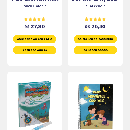
Guardiões da Terra - Livro
Histórias Bíblicas para ler
para Colorir
e interagir
27,80
26,30
R$
R$
ADICIONAR AO CARRINHO
ADICIONAR AO CARRINHO
COMPRAR AGORA
COMPRAR AGORA