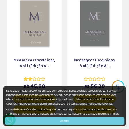
Mensagens Escolhidas,
Mensagens Escolhidas,
Vol.1 (Edição A...
Vol.1 (Edição A...
45,80
56,30
R$
R$
Este site armazena cookies em seu computador. Esses cookies são usados para coletar
informações sobre como você interage com nosso site e nos permite lembrar de você.
ADICIONAR AO CARRINHO
ADICIONAR AO CARRINHO
Além disso, utilizamos outros cookies explicados em detalhes em nossa Política de
Cookies. Para obter todas as informações sobre o tema, acesse
Política de Cookies.
Essas informações são utilizadas para melhorar e personalizar sua experiência e para
COMPRAR AGORA
COMPRAR AGORA
análises e métricas sobre nossos visitantes, tanto nesse site quanto em outras mídias.
Aceito