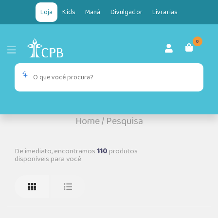
Loja
Kids
Maná
Divulgador
Livrarias
0
Home
/
Pesquisa
De imediato, encontramos
110
produtos
disponíveis para você