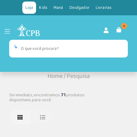
Loja
Kids
Maná
Divulgador
Livrarias
0
Home
/
Pesquisa
De imediato, encontramos
71
produtos
disponíveis para você