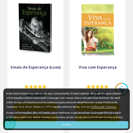
Sinais de Esperança (Luxo)
Viva com Esperança
9,80
7,60
Este site armazena cookies em seu computador. Esses cookies são usados para coletar
R$
R$
informações sobre como você interage com nosso site e nos permite lembrar de você.
Além disso, utilizamos outros cookies explicados em detalhes em nossa Política de
Cookies. Para obter todas as informações sobre o tema, acesse
Política de Cookies.
ADICIONAR AO CARRINHO
ADICIONAR AO CARRINHO
Essas informações são utilizadas para melhorar e personalizar sua experiência e para
análises e métricas sobre nossos visitantes, tanto nesse site quanto em outras mídias.
COMPRAR AGORA
COMPRAR AGORA
Aceito