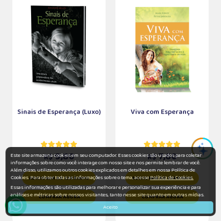
Sinais de Esperança (Luxo)
Viva com Esperança
9,80
7,60
Este site armazena cookies em seu computador. Esses cookies são usados para coletar
R$
R$
informações sobre como você interage com nosso site e nos permite lembrar de você.
Além disso, utilizamos outros cookies explicados em detalhes em nossa Política de
Cookies. Para obter todas as informações sobre o tema, acesse
Política de Cookies.
ADICIONAR AO CARRINHO
ADICIONAR AO CARRINHO
Essas informações são utilizadas para melhorar e personalizar sua experiência e para
análises e métricas sobre nossos visitantes, tanto nesse site quanto em outras mídias.
COMPRAR AGORA
COMPRAR AGORA
Aceito