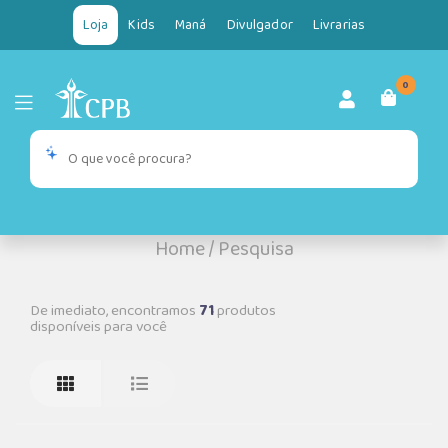
Loja
Kids
Maná
Divulgador
Livrarias
0
Home
/
Pesquisa
De imediato, encontramos
71
produtos
disponíveis para você