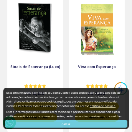
Sinais de Esperança (Luxo)
Viva com Esperança
9,80
7,60
Este site armazena cookies em seu computador. Esses cookies são usados para coletar
R$
R$
informações sobre como você interage com nosso site e nos permite lembrar de você.
Além disso, utilizamos outros cookies explicados em detalhes em nossa Política de
Cookies. Para obter todas as informações sobre o tema, acesse
Política de Cookies.
ADICIONAR AO CARRINHO
ADICIONAR AO CARRINHO
Essas informações são utilizadas para melhorar e personalizar sua experiência e para
análises e métricas sobre nossos visitantes, tanto nesse site quanto em outras mídias.
COMPRAR AGORA
COMPRAR AGORA
Aceito