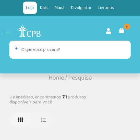
Loja
Kids
Maná
Divulgador
Livrarias
0
Home
/
Pesquisa
De imediato, encontramos
71
produtos
disponíveis para você