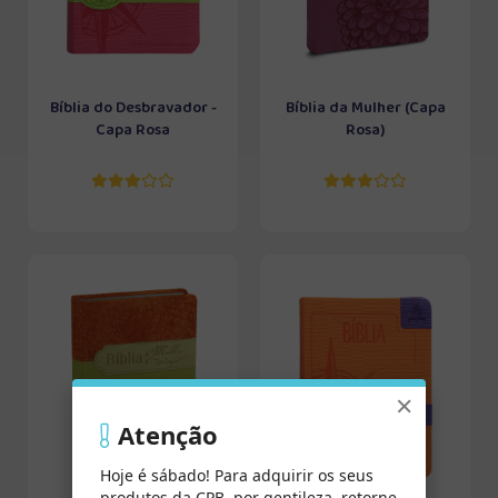
Bíblia do Desbravador -
Bíblia da Mulher (Capa
Capa Rosa
Rosa)
×
Atenção
Hoje é sábado! Para adquirir os seus
produtos da CPB, por gentileza, retorne