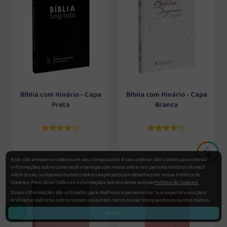
Bíblia com Hinário - Capa
Bíblia com Hinário - Capa
Preta
Branca
Este site armazena cookies em seu computador. Esses cookies são usados para coletar
informações sobre como você interage com nosso site e nos permite lembrar de você.
Além disso, utilizamos outros cookies explicados em detalhes em nossa Política de
Cookies. Para obter todas as informações sobre o tema, acesse
Política de Cookies.
Essas informações são utilizadas para melhorar e personalizar sua experiência e para
análises e métricas sobre nossos visitantes, tanto nesse site quanto em outras mídias.
Aceito