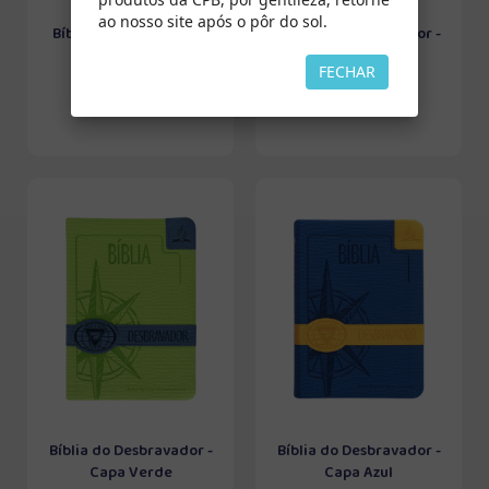
ao nosso site após o pôr do sol.
Bíblia da Mulher (Capa
Bíblia do Desbravador -
Verde)
Capa Laranja
FECHAR
Bíblia do Desbravador -
Bíblia do Desbravador -
Capa Verde
Capa Azul