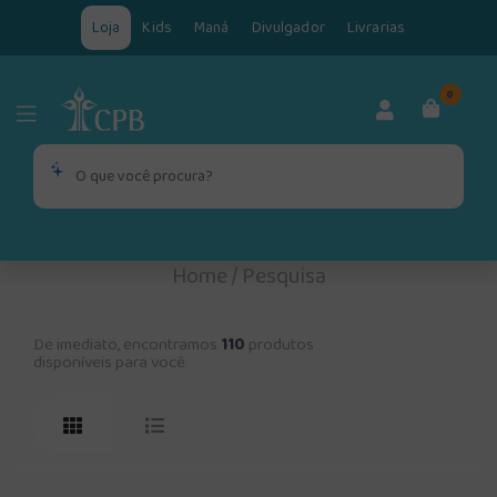
Loja
Kids
Maná
Divulgador
Livrarias
0
Home
/
Pesquisa
De imediato, encontramos
110
produtos
disponíveis para você