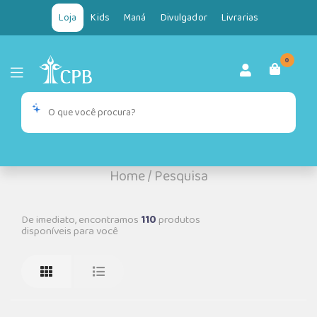
Loja
Kids
Maná
Divulgador
Livrarias
0
Home
/
Pesquisa
De imediato, encontramos
110
produtos
disponíveis para você