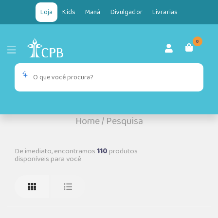
Loja
Kids
Maná
Divulgador
Livrarias
0
Home
/
Pesquisa
De imediato, encontramos
110
produtos
disponíveis para você