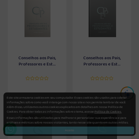
Conselhos aos Pais,
Conselhos aos Pais,
Professores e Est...
Professores e Est...
Este site armazena cookies em seu computador. Esses cookies são usados para coletar
informações sobre como você interage com nosso site e nos permite lembrar de você.
Além disso, utilizamos outros cookies explicados em detalhes em nossa Política de
Cookies. Para obter todas as informações sobre o tema, acesse
Política de Cookies.
Essas informações são utilizadas para melhorar e personalizar sua experiência e para
análises e métricas sobre nossos visitantes, tanto nesse site quanto em outras mídias.
Aceito