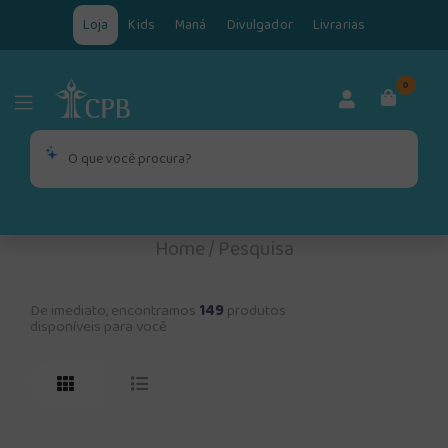
Loja
Kids
Maná
Divulgador
Livrarias
0
Home
/
Pesquisa
De imediato, encontramos
149
produtos
disponíveis para você