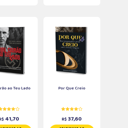
irão ao Teu Lado
Por Que Creio
41,70
37,60
R$
R$