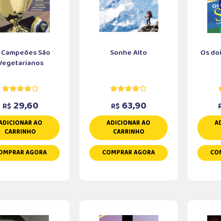
 Campeões São
Sonhe Alto
Os do
Vegetarianos
29,60
63,90
R$
R$
ADICIONAR AO
ADICIONAR AO
A
CARRINHO
CARRINHO
OMPRAR AGORA
COMPRAR AGORA
CO