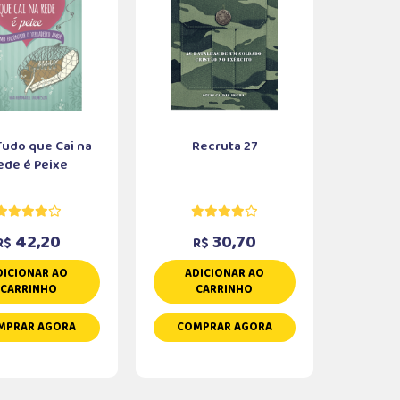
udo que Cai na
Recruta 27
ede é Peixe
42,20
30,70
R$
R$
DICIONAR AO
ADICIONAR AO
CARRINHO
CARRINHO
MPRAR AGORA
COMPRAR AGORA