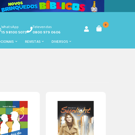
0
WhatsApp
Televendas
15 98100 5073
0800 979 0606
OCIONAIS
REVISTAS
DIVERSOS