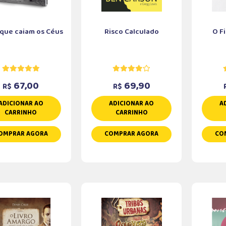
 que caiam os Céus
Risco Calculado
O F
67,00
69,90
R$
R$
ADICIONAR AO
ADICIONAR AO
A
CARRINHO
CARRINHO
OMPRAR AGORA
COMPRAR AGORA
CO