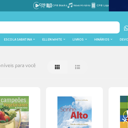
CPB Books
Novo Hinário
CPB Loja
ESCOLA SABATINA
ELLEN WHITE
LIVROS
HINÁRIOS
DEV
níveis para você