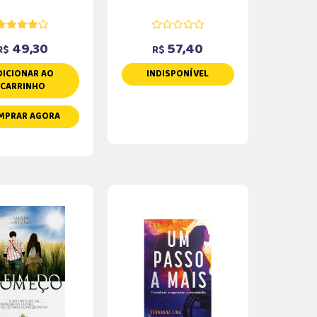
49,30
57,40
R$
R$
DICIONAR AO
INDISPONÍVEL
CARRINHO
MPRAR AGORA