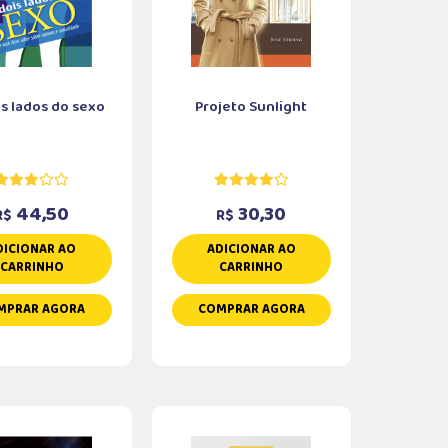
is lados do sexo
Projeto Sunlight
44,50
30,30
R$
R$
DICIONAR AO
ADICIONAR AO
CARRINHO
CARRINHO
MPRAR AGORA
COMPRAR AGORA