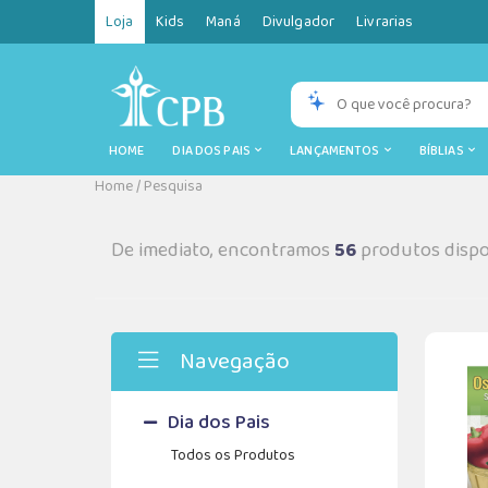
Loja
Kids
Maná
Divulgador
Livrarias
HOME
DIA DOS PAIS
LANÇAMENTOS
BÍBLIAS
Home
/
Pesquisa
De imediato, encontramos
56
produtos dispo
Navegação
Dia dos Pais
Todos os Produtos