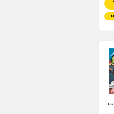
C
His