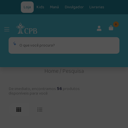
Loja
Kids
Maná
Divulgador
Livrarias
0
Home
/
Pesquisa
De imediato, encontramos
56
produtos
disponíveis para você