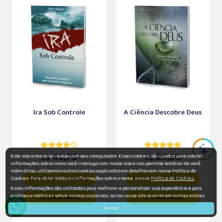
Ira Sob Controle
A Ciência Descobre Deus
45,70
89,50
Este site armazena cookies em seu computador. Esses cookies são usados para coletar
R$
R$
informações sobre como você interage com nosso site e nos permite lembrar de você.
Além disso, utilizamos outros cookies explicados em detalhes em nossa Política de
Cookies. Para obter todas as informações sobre o tema, acesse
Política de Cookies.
ADICIONAR AO CARRINHO
ADICIONAR AO CARRINHO
Essas informações são utilizadas para melhorar e personalizar sua experiência e para
análises e métricas sobre nossos visitantes, tanto nesse site quanto em outras mídias.
COMPRAR AGORA
COMPRAR AGORA
Aceito