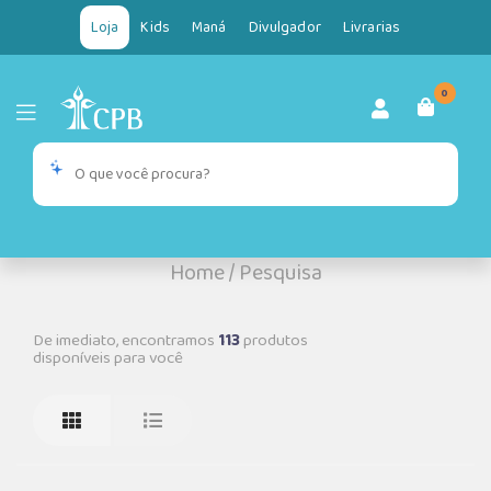
Loja
Kids
Maná
Divulgador
Livrarias
0
Home
/
Pesquisa
De imediato, encontramos
113
produtos
disponíveis para você