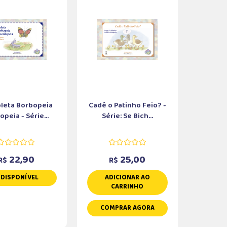
leta Borbopeia
Cadê o Patinho Feio? -
peia - Série...
Série: Se Bich...
22,90
25,00
R$
R$
NDISPONÍVEL
ADICIONAR AO
CARRINHO
COMPRAR AGORA