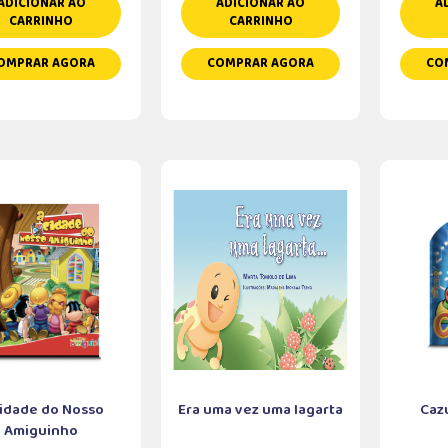
ADICIONAR AO
ADICIONAR AO
A
CARRINHO
CARRINHO
OMPRAR AGORA
COMPRAR AGORA
CO
Cidade do Nosso
Era uma vez uma lagarta
Caz
Amiguinho