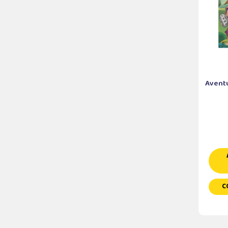
Aventur
C