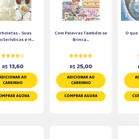
rboletas - Suas
Com Palavras Também se
O que 
cterísticas e H...
Brinca...
13,60
25,00
R$
R$
ADICIONAR AO
ADICIONAR AO
A
CARRINHO
CARRINHO
OMPRAR AGORA
COMPRAR AGORA
CO