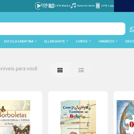
CPB Books
Novo Hinário
CPB Loja
ESCOLA SABATINA
ELLEN WHITE
LIVROS
HINÁRIOS
DEV
níveis para você