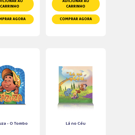
DICIONAR AO
ADICIONAR AO
CARRINHO
CARRINHO
MPRAR AGORA
COMPRAR AGORA
uza - O Tombo
Lá no Céu