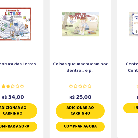
entura das Letras
Coisas que machucam por
Cento
dentro... e p...
Cento
34,00
25,00
R$
R$
ADICIONAR AO
ADICIONAR AO
I
CARRINHO
CARRINHO
OMPRAR AGORA
COMPRAR AGORA