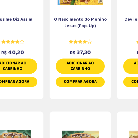
us me Diz Assim
O Nascimento do Menino
Davi e
Jesus (Pop-Up)
40,20
37,30
R$
R$
ADICIONAR AO
ADICIONAR AO
A
CARRINHO
CARRINHO
OMPRAR AGORA
COMPRAR AGORA
CO