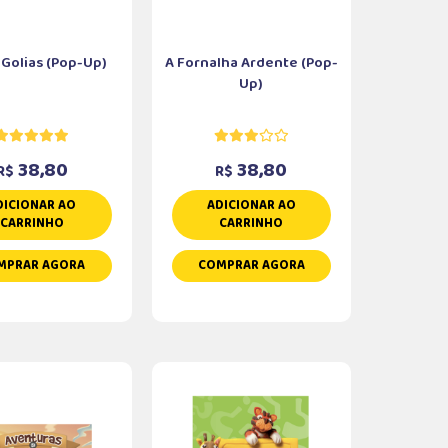
 Golias (Pop-Up)
A Fornalha Ardente (Pop-
Up)
38,80
38,80
R$
R$
DICIONAR AO
ADICIONAR AO
CARRINHO
CARRINHO
MPRAR AGORA
COMPRAR AGORA