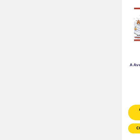
A Av
C