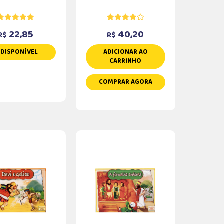
22,85
40,20
R$
R$
NDISPONÍVEL
ADICIONAR AO
CARRINHO
COMPRAR AGORA