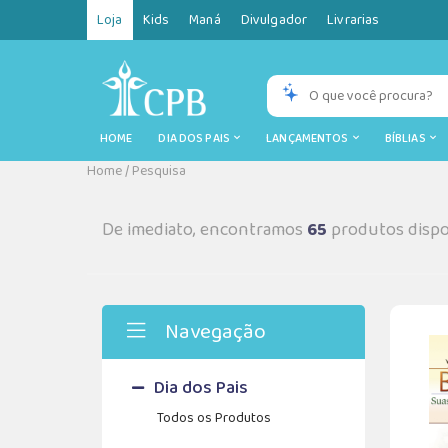
Loja
Kids
Maná
Divulgador
Livrarias
HOME
DIA DOS PAIS
LANÇAMENTOS
BÍBLIAS
Home
/
Pesquisa
De imediato, encontramos
65
produtos dispo
Navegação
Dia dos Pais
Todos os Produtos