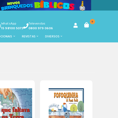
0
WhatsApp
Televendas
15 98100 5073
0800 979 0606
OCIONAIS
REVISTAS
DIVERSOS