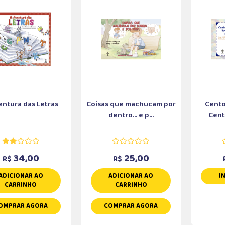
entura das Letras
Coisas que machucam por
Cento
dentro... e p...
Cento
34,00
25,00
R$
R$
ADICIONAR AO
ADICIONAR AO
I
CARRINHO
CARRINHO
OMPRAR AGORA
COMPRAR AGORA