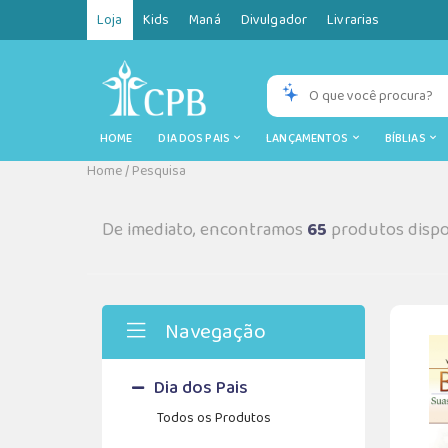
Loja
Kids
Maná
Divulgador
Livrarias
HOME
DIA DOS PAIS
LANÇAMENTOS
BÍBLIAS
Home
/
Pesquisa
De imediato, encontramos
65
produtos dispo
Navegação
Dia dos Pais
Todos os Produtos