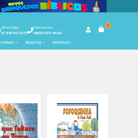
0
WhatsApp
Televendas
15 98100 5073
0800 979 0606
OCIONAIS
REVISTAS
DIVERSOS