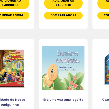
ADICIONAR AO
ADICIONAR AO
A
CARRINHO
CARRINHO
OMPRAR AGORA
COMPRAR AGORA
CO
Cidade do Nosso
Era uma vez uma lagarta
Caz
Amiguinho