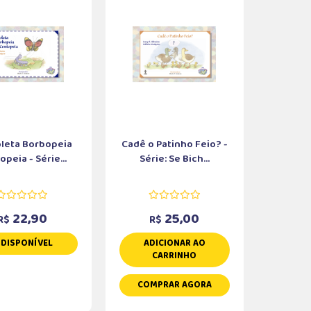
leta Borbopeia
Cadê o Patinho Feio? -
peia - Série...
Série: Se Bich...
22,90
25,00
R$
R$
NDISPONÍVEL
ADICIONAR AO
CARRINHO
COMPRAR AGORA