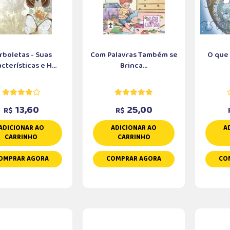
rboletas - Suas
Com Palavras Também se
O que 
cterísticas e H...
Brinca...
13,60
25,00
R$
R$
ADICIONAR AO
ADICIONAR AO
A
CARRINHO
CARRINHO
OMPRAR AGORA
COMPRAR AGORA
CO