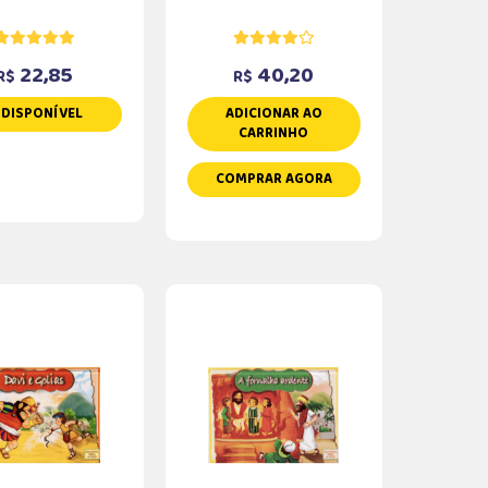
22,85
40,20
R$
R$
NDISPONÍVEL
ADICIONAR AO
CARRINHO
COMPRAR AGORA