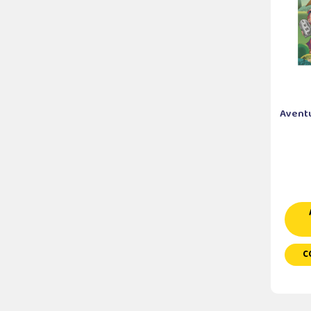
Aventur
C