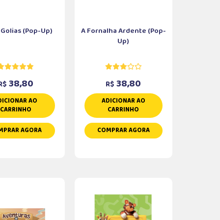
 Golias (Pop-Up)
A Fornalha Ardente (Pop-
Up)
38,80
38,80
R$
R$
DICIONAR AO
ADICIONAR AO
CARRINHO
CARRINHO
MPRAR AGORA
COMPRAR AGORA