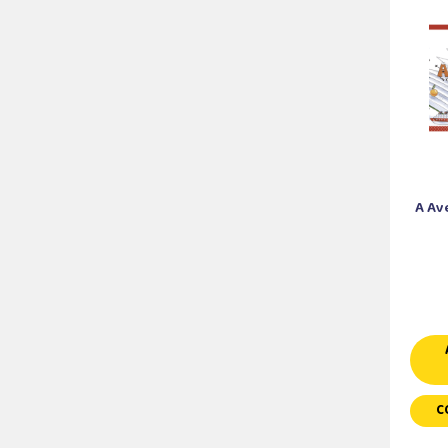
A Av
C