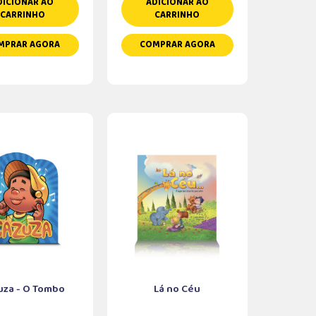
DICIONAR AO
ADICIONAR AO
CARRINHO
CARRINHO
MPRAR AGORA
COMPRAR AGORA
uza - O Tombo
Lá no Céu