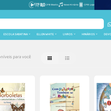
CPB Books
Novo Hinário
CPB Loja
ESCOLA SABATINA
ELLEN WHITE
LIVROS
HINÁRIOS
DEV
níveis para você