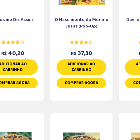
us me Diz Assim
O Nascimento do Menino
Davi e
Jesus (Pop-Up)
40,20
37,30
R$
R$
ADICIONAR AO
ADICIONAR AO
A
CARRINHO
CARRINHO
OMPRAR AGORA
COMPRAR AGORA
CO