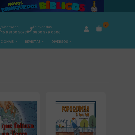
0
WhatsApp
Televendas
15 98100 5073
0800 979 0606
OCIONAIS
REVISTAS
DIVERSOS