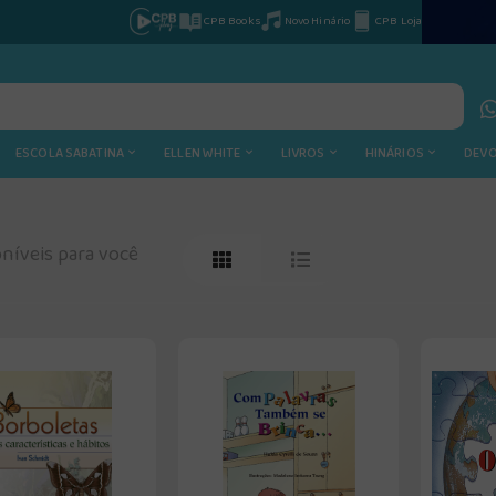
CPB Books
Novo Hinário
CPB Loja
ESCOLA SABATINA
ELLEN WHITE
LIVROS
HINÁRIOS
DEV
níveis para você