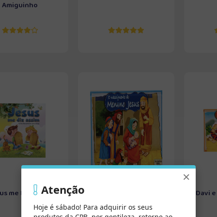
Amiguinho
×
Atenção
us me Diz Assim
O Nascimento do Menino
Davi e
Jesus (Pop-Up)
Hoje é sábado! Para adquirir os seus
produtos da CPB, por gentileza, retorne ao