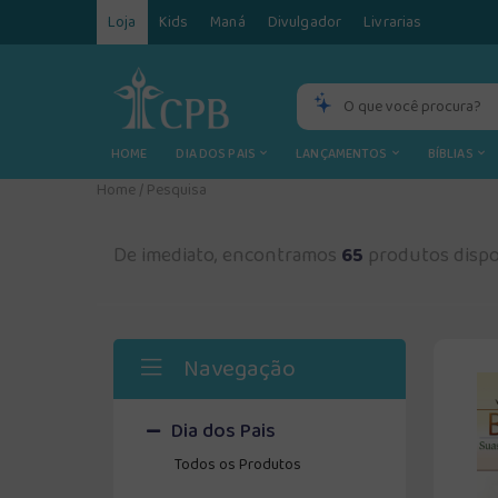
Loja
Kids
Maná
Divulgador
Livrarias
HOME
DIA DOS PAIS
LANÇAMENTOS
BÍBLIAS
Home
/
Pesquisa
De imediato, encontramos
65
produtos dispo
Navegação
Dia dos Pais
Todos os Produtos