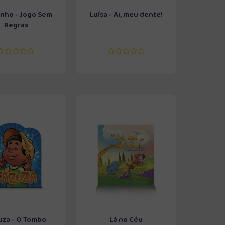
nho - Jogo Sem
Luísa - Ai, meu dente!
Regras
uza - O Tombo
Lá no Céu