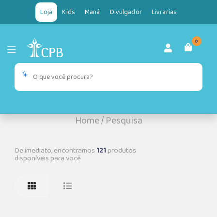
Loja
Kids
Maná
Divulgador
Livrarias
0
Home
/
Pesquisa
De imediato, encontramos
121
produtos
disponíveis para você