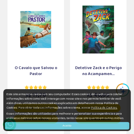
O Cavalo que Salvou o
Detetive Zack e o Perigo
Pastor
no Acampamen...
17,70
40,60
Este site armazena cookies em seu computador. Esses cookies são usados para coletar
R$
R$
informações sobre como você interage com nosso site e nos permite lembrar de você.
Além disso, utilizamos outros cookies explicados em detalhes em nossa Política de
Cookies. Para obter todas as informações sobre o tema, acesse
Política de Cookies.
ADICIONAR AO CARRINHO
ADICIONAR AO CARRINHO
Essas informações são utilizadas para melhorar e personalizar sua experiência e para
análises e métricas sobre nossos visitantes, tanto nesse site quanto em outras mídias.
COMPRAR AGORA
COMPRAR AGORA
Aceito