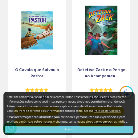
O Cavalo que Salvou o
Detetive Zack e o Perigo
Pastor
no Acampamen...
17,70
40,60
Este site armazena cookies em seu computador. Esses cookies são usados para coletar
R$
R$
informações sobre como você interage com nosso site e nos permite lembrar de você.
Além disso, utilizamos outros cookies explicados em detalhes em nossa Política de
Cookies. Para obter todas as informações sobre o tema, acesse
Política de Cookies.
ADICIONAR AO CARRINHO
ADICIONAR AO CARRINHO
Essas informações são utilizadas para melhorar e personalizar sua experiência e para
análises e métricas sobre nossos visitantes, tanto nesse site quanto em outras mídias.
COMPRAR AGORA
COMPRAR AGORA
Aceito