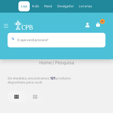
Loja
Kids
Maná
Divulgador
Livrarias
0
Home
/
Pesquisa
De imediato, encontramos
121
produtos
disponíveis para você