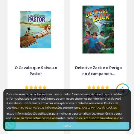
O Cavalo que Salvou o
Detetive Zack e o Perigo
Pastor
no Acampamen...
17,70
40,60
Este site armazena cookies em seu computador. Esses cookies são usados para coletar
R$
R$
informações sobre como você interage com nosso site e nos permite lembrar de você.
Além disso, utilizamos outros cookies explicados em detalhes em nossa Política de
Cookies. Para obter todas as informações sobre o tema, acesse
Política de Cookies.
ADICIONAR AO CARRINHO
ADICIONAR AO CARRINHO
Essas informações são utilizadas para melhorar e personalizar sua experiência e para
análises e métricas sobre nossos visitantes, tanto nesse site quanto em outras mídias.
COMPRAR AGORA
COMPRAR AGORA
Aceito