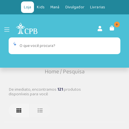
Loja
Kids
Maná
Divulgador
Livrarias
0
Home
/
Pesquisa
De imediato, encontramos
121
produtos
disponíveis para você