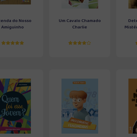
zenda do Nosso
Um Cavalo Chamado
Dete
Amiguinho
Charlie
Mistér