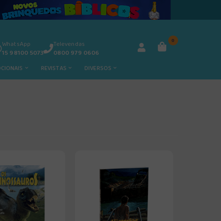
0
WhatsApp
Televendas
15 98100 5073
0800 979 0606
OCIONAIS
REVISTAS
DIVERSOS