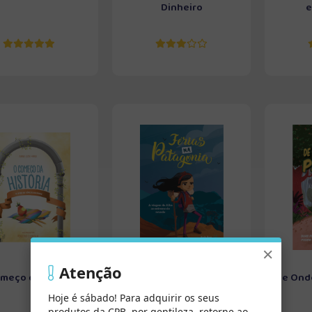
Dinheiro
e
×
Atenção
meço da História
Férias na Patagônia
De Ond
Hoje é sábado! Para adquirir os seus
produtos da CPB, por gentileza, retorne ao