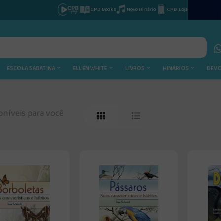
CPB Books
Novo Hinário
CPB Loja
ESCOLA SABATINA
ELLEN WHITE
LIVROS
HINÁRIOS
DEV
níveis para você