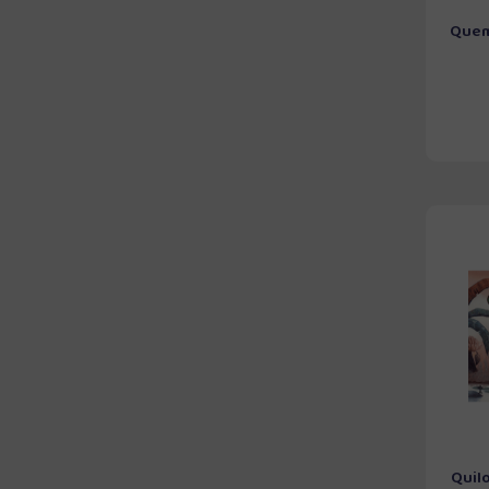
Quem
Quil