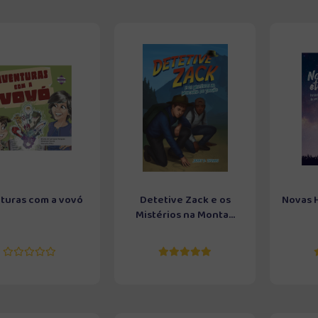
turas com a vovó
Detetive Zack e os
Novas H
Mistérios na Monta...