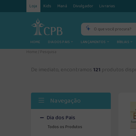
Loja
Kids
Maná
Divulgador
Livrarias
HOME
DIA DOS PAIS
LANÇAMENTOS
BÍBLIAS
Home
/
Pesquisa
De imediato, encontramos
121
produtos dispo
Navegação
Dia dos Pais
Todos os Produtos