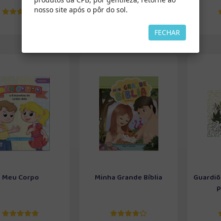
nosso site após o pôr do sol.
FECHAR
Meu Corpo
Minha Grande Bíblia
Guardiõe
p