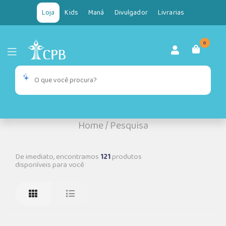
Loja
Kids
Maná
Divulgador
Livrarias
0
Home
/
Pesquisa
De imediato, encontramos
121
produtos
disponíveis para você