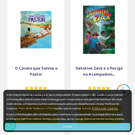
O Cavalo que Salvou o
Detetive Zack e o Perigo
Pastor
no Acampamen...
17,70
40,60
Este site armazena cookies em seu computador. Esses cookies são usados para coletar
R$
R$
informações sobre como você interage com nosso site e nos permite lembrar de você.
Além disso, utilizamos outros cookies explicados em detalhes em nossa Política de
Cookies. Para obter todas as informações sobre o tema, acesse
Política de Cookies.
ADICIONAR AO CARRINHO
ADICIONAR AO CARRINHO
Essas informações são utilizadas para melhorar e personalizar sua experiência e para
análises e métricas sobre nossos visitantes, tanto nesse site quanto em outras mídias.
COMPRAR AGORA
COMPRAR AGORA
Aceito