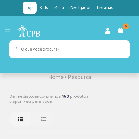
Loja
Kids
Maná
Divulgador
Livrarias
0
Home
/
Pesquisa
De imediato, encontramos
169
produtos
disponíveis para você