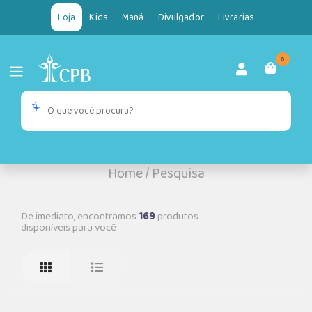
Loja
Kids
Maná
Divulgador
Livrarias
0
Home
/
Pesquisa
De imediato, encontramos
169
produtos
disponíveis para você