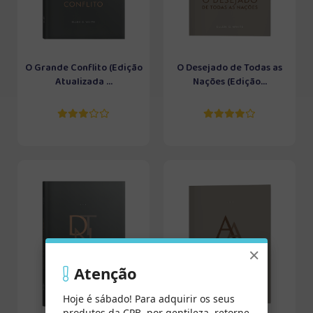
O Grande Conflito (Edição
O Desejado de Todas as
Atualizada ...
Nações (Edição...
×
Atenção
Hoje é sábado! Para adquirir os seus
produtos da CPB, por gentileza, retorne