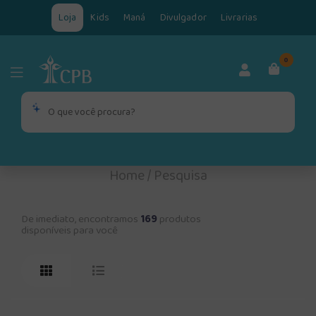
Loja
Kids
Maná
Divulgador
Livrarias
0
Home
/
Pesquisa
De imediato, encontramos
169
produtos
disponíveis para você