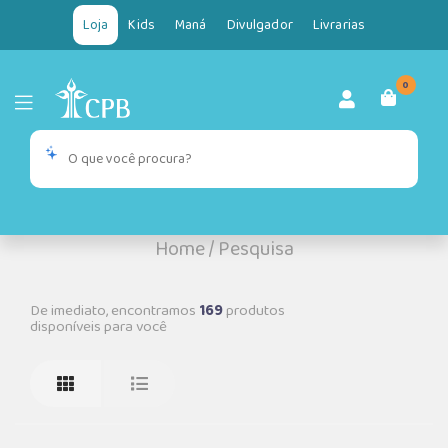
Loja
Kids
Maná
Divulgador
Livrarias
0
Home
/
Pesquisa
De imediato, encontramos
169
produtos
disponíveis para você